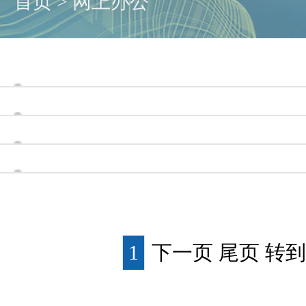
首页
>
网上办公
1
下一页 尾页
转到